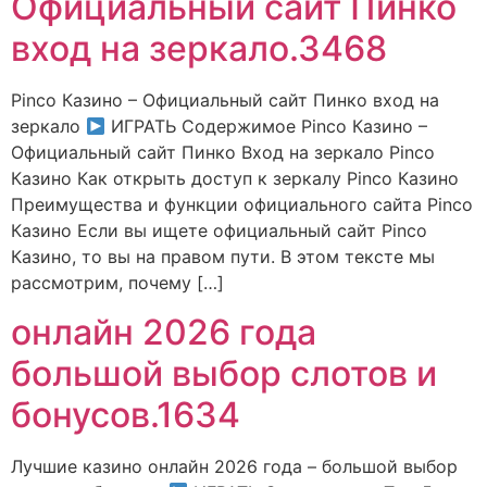
Официальный сайт Пинко
вход на зеркало.3468
Pinco Казино – Официальный сайт Пинко вход на
зеркало
ИГРАТЬ Содержимое Pinco Казино –
Официальный сайт Пинко Вход на зеркало Pinco
Казино Как открыть доступ к зеркалу Pinco Казино
Преимущества и функции официального сайта Pinco
Казино Если вы ищете официальный сайт Pinco
Казино, то вы на правом пути. В этом тексте мы
рассмотрим, почему […]
онлайн 2026 года
большой выбор слотов и
бонусов.1634
Лучшие казино онлайн 2026 года – большой выбор