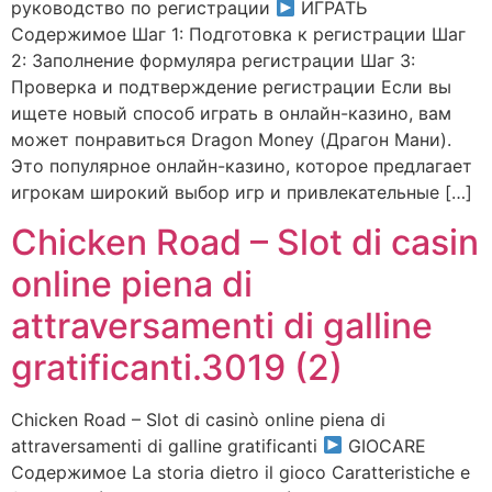
руководство по регистрации
ИГРАТЬ
Содержимое Шаг 1: Подготовка к регистрации Шаг
2: Заполнение формуляра регистрации Шаг 3:
Проверка и подтверждение регистрации Если вы
ищете новый способ играть в онлайн-казино, вам
может понравиться Dragon Money (Драгон Мани).
Это популярное онлайн-казино, которое предлагает
игрокам широкий выбор игр и привлекательные […]
Chicken Road – Slot di casin
online piena di
attraversamenti di galline
gratificanti.3019 (2)
Chicken Road – Slot di casinò online piena di
attraversamenti di galline gratificanti
GIOCARE
Содержимое La storia dietro il gioco Caratteristiche e