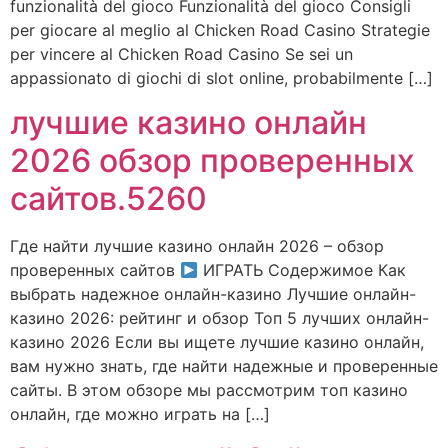
funzionalità del gioco Funzionalità del gioco Consigli
per giocare al meglio al Chicken Road Casino Strategie
per vincere al Chicken Road Casino Se sei un
appassionato di giochi di slot online, probabilmente […]
лучшие казино онлайн
2026 обзор проверенных
сайтов.5260
Где найти лучшие казино онлайн 2026 – обзор
проверенных сайтов
ИГРАТЬ Содержимое Как
выбрать надежное онлайн-казино Лучшие онлайн-
казино 2026: рейтинг и обзор Топ 5 лучших онлайн-
казино 2026 Если вы ищете лучшие казино онлайн,
вам нужно знать, где найти надежные и проверенные
сайты. В этом обзоре мы рассмотрим топ казино
онлайн, где можно играть на […]