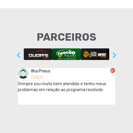
PARCEIROS
Ilha Pneus
Di
A





Sempre sou muito bem atendido e tenho meus

problemas em relação ao programa resolvido.
Todo que
há algum
👏