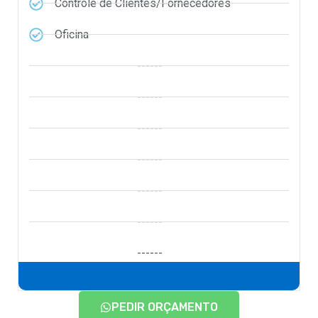
Controle de Clientes/Fornecedores
Oficina
------
------
------
------
------
------
------
PEDIR ORÇAMENTO