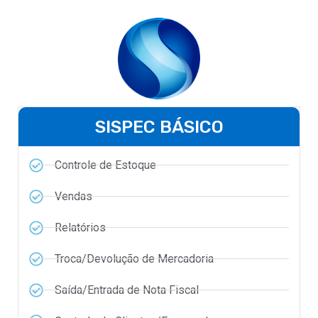
SISPEC BÁSICO
Controle de Estoque
Vendas
Relatórios
Troca/Devolução de Mercadoria
Saída/Entrada de Nota Fiscal