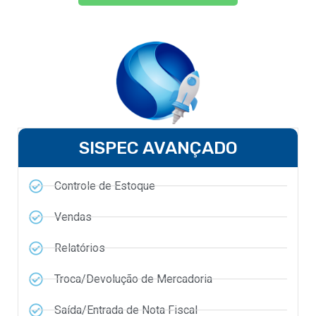
SISPEC AVANÇADO
Controle de Estoque
Vendas
Relatórios
Troca/Devolução de Mercadoria
Saída/Entrada de Nota Fiscal