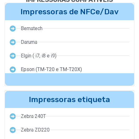
Impressoras de NFCe/Dav
Bematech
Daruma
Elgin ( i7, i8 e i9)
Epson (TM-T20 e TM-T20X)
Impressoras etiqueta
Zebra 240T
Zebra ZD220