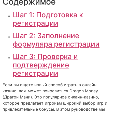
Содержимое
Шаг 1: Подготовка к
регистрации
Шаг 2: Заполнение
формуляра регистрации
Шаг 3: Проверка и
подтверждение
регистрации
Если вы ищете новый способ играть в онлайн-
казино, вам может понравиться Dragon Money
(Драгон Мани). Это популярное онлайн-казино,
которое предлагает игрокам широкий выбор игр и
привлекательные бонусы. В этом руководстве мы