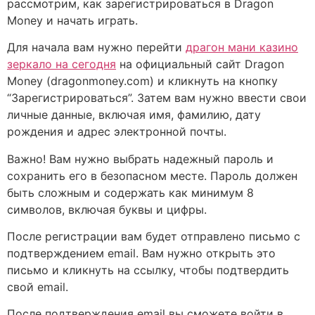
рассмотрим, как зарегистрироваться в Dragon
Money и начать играть.
Для начала вам нужно перейти
драгон мани казино
зеркало на сегодня
на официальный сайт Dragon
Money (dragonmoney.com) и кликнуть на кнопку
“Зарегистрироваться”. Затем вам нужно ввести свои
личные данные, включая имя, фамилию, дату
рождения и адрес электронной почты.
Важно! Вам нужно выбрать надежный пароль и
сохранить его в безопасном месте. Пароль должен
быть сложным и содержать как минимум 8
символов, включая буквы и цифры.
После регистрации вам будет отправлено письмо с
подтверждением email. Вам нужно открыть это
письмо и кликнуть на ссылку, чтобы подтвердить
свой email.
После подтверждения email вы сможете войти в