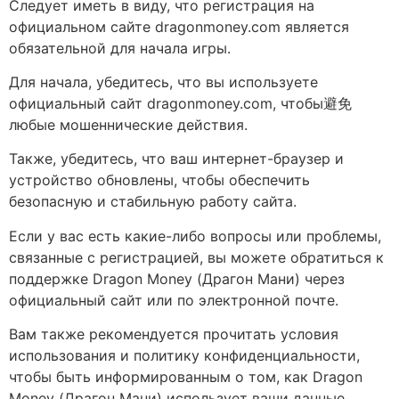
Следует иметь в виду, что регистрация на
официальном сайте dragonmoney.com является
обязательной для начала игры.
Для начала, убедитесь, что вы используете
официальный сайт dragonmoney.com, чтобы避免
любые мошеннические действия.
Также, убедитесь, что ваш интернет-браузер и
устройство обновлены, чтобы обеспечить
безопасную и стабильную работу сайта.
Если у вас есть какие-либо вопросы или проблемы,
связанные с регистрацией, вы можете обратиться к
поддержке Dragon Money (Драгон Мани) через
официальный сайт или по электронной почте.
Вам также рекомендуется прочитать условия
использования и политику конфиденциальности,
чтобы быть информированным о том, как Dragon
Money (Драгон Мани) использует ваши данные.