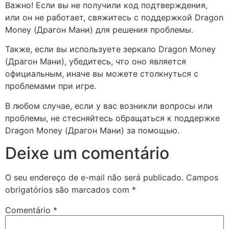
Важно! Если вы не получили код подтверждения,
или он не работает, свяжитесь с поддержкой Dragon
Money (Драгон Мани) для решения проблемы.
Также, если вы используете зеркало Dragon Money
(Драгон Мани), убедитесь, что оно является
официальным, иначе вы можете столкнуться с
проблемами при игре.
В любом случае, если у вас возникли вопросы или
проблемы, не стесняйтесь обращаться к поддержке
Dragon Money (Драгон Мани) за помощью.
Deixe um comentário
O seu endereço de e-mail não será publicado.
Campos
obrigatórios são marcados com
*
Comentário
*