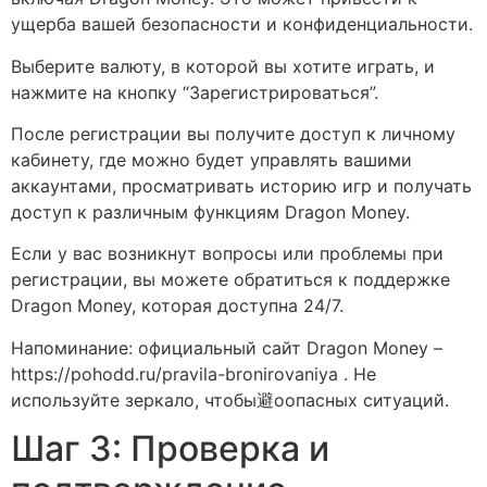
ущерба вашей безопасности и конфиденциальности.
Выберите валюту, в которой вы хотите играть, и
нажмите на кнопку “Зарегистрироваться”.
После регистрации вы получите доступ к личному
кабинету, где можно будет управлять вашими
аккаунтами, просматривать историю игр и получать
доступ к различным функциям Dragon Money.
Если у вас возникнут вопросы или проблемы при
регистрации, вы можете обратиться к поддержке
Dragon Money, которая доступна 24/7.
Напоминание: официальный сайт Dragon Money –
https://pohodd.ru/pravila-bronirovaniya . Не
используйте зеркало, чтобы避оопасных ситуаций.
Шаг 3: Проверка и