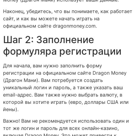
Наконец, убедитесь, что вы понимаете, как работает
сайт, и как вы можете начать играть на
официальном сайте dragonmoney.com.
Шаг 2: Заполнение
формуляра регистрации
Для начала, вам нужно заполнить форму
регистрации на официальном сайте Dragon Money
(Драгон Мани). Вам потребуется создать
уникальный логин и пароль, а также указать ваш
email-адрес. Вам также нужно выбрать валюту, в
которой вы хотите играть (евро, доллары США или
йены).
Важно! Вам не рекомендуется использовать один и
тот же логин и пароль для всех онлайн-казино,
включая Dragon Money. Это может привести к