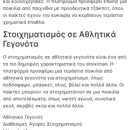
και κουλοχέρηδες. Η πλατφόρμα προσφέρει επίσης μια
ποικιλία από παιχνίδια με προοδευτικά τζάκποτ, όπου
οι παίκτες έχουν την ευκαιρία να κερδίσουν τεράστια
χρηματικά έπαθλα.
Στοιχηματισμός σε Αθλητικά
Γεγονότα
Ο στοιχηματισμός σε αθλητικά γεγονότα είναι ένα από
τα πιο δημοφιλή χαρακτηριστικά του stoiximan. Η
πλατφόρμα προσφέρει μια τεράστια ποικιλία από
αθλητικά γεγονότα για στοιχηματισμό, όπως
ποδόσφαιρο, μπάσκετ, τένις, βόλεϊ και πολλά άλλα. Οι
παίκτες μπορούν να στοιχηματίσουν σε μια ποικιλία
από αποτελέσματα, όπως νικητή αγώνα, συνολικά
γκολ, ακριβές σκορ και πολλά άλλα.
Αθλητικό Γεγονός
Διαθέσιμες Αγορές Στοιχηματισμού