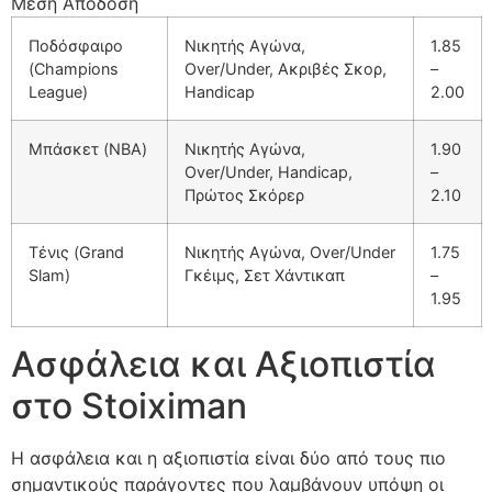
Μέση Απόδοση
Ποδόσφαιρο
Νικητής Αγώνα,
1.85
(Champions
Over/Under, Ακριβές Σκορ,
–
League)
Handicap
2.00
Μπάσκετ (NBA)
Νικητής Αγώνα,
1.90
Over/Under, Handicap,
–
Πρώτος Σκόρερ
2.10
Τένις (Grand
Νικητής Αγώνα, Over/Under
1.75
Slam)
Γκέιμς, Σετ Χάντικαπ
–
1.95
Ασφάλεια και Αξιοπιστία
στο Stoiximan
Η ασφάλεια και η αξιοπιστία είναι δύο από τους πιο
σημαντικούς παράγοντες που λαμβάνουν υπόψη οι