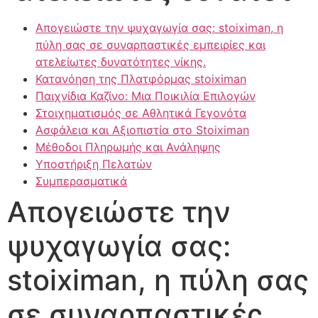
Απογειώστε την ψυχαγωγία σας: stoiximan, η
πύλη σας σε συναρπαστικές εμπειρίες και
ατελείωτες δυνατότητες νίκης.
Κατανόηση της Πλατφόρμας stoiximan
Παιχνίδια Καζίνο: Μια Ποικιλία Επιλογών
Στοιχηματισμός σε Αθλητικά Γεγονότα
Ασφάλεια και Αξιοπιστία στο Stoiximan
Μέθοδοι Πληρωμής και Ανάληψης
Υποστήριξη Πελατών
Συμπερασματικά
Απογειώστε την
ψυχαγωγία σας:
stoiximan, η πύλη σας
σε συναρπαστικές