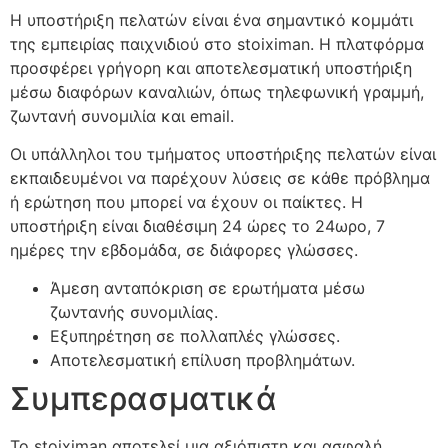
Η υποστήριξη πελατών είναι ένα σημαντικό κομμάτι
της εμπειρίας παιχνιδιού στο stoiximan. Η πλατφόρμα
προσφέρει γρήγορη και αποτελεσματική υποστήριξη
μέσω διαφόρων καναλιών, όπως τηλεφωνική γραμμή,
ζωντανή συνομιλία και email.
Οι υπάλληλοι του τμήματος υποστήριξης πελατών είναι
εκπαιδευμένοι να παρέχουν λύσεις σε κάθε πρόβλημα
ή ερώτηση που μπορεί να έχουν οι παίκτες. Η
υποστήριξη είναι διαθέσιμη 24 ώρες το 24ωρο, 7
ημέρες την εβδομάδα, σε διάφορες γλώσσες.
Άμεση ανταπόκριση σε ερωτήματα μέσω
ζωντανής συνομιλίας.
Εξυπηρέτηση σε πολλαπλές γλώσσες.
Αποτελεσματική επίλυση προβλημάτων.
Συμπερασματικά
Το stoiximan αποτελεί μια αξιόπιστη και ασφαλή