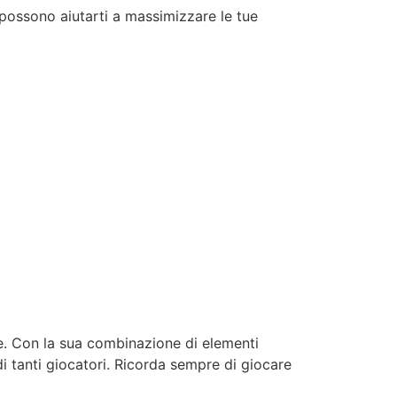
 possono aiutarti a massimizzare le tue
.
e. Con la sua combinazione di elementi
 di tanti giocatori. Ricorda sempre di giocare