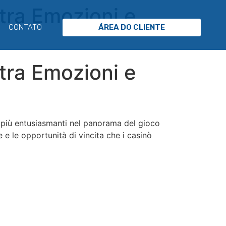
tra Emozioni e
ÁREA DO CLIENTE
CONTATO
tra Emozioni e
t più entusiasmanti nel panorama del gioco
 e le opportunità di vincita che i casinò