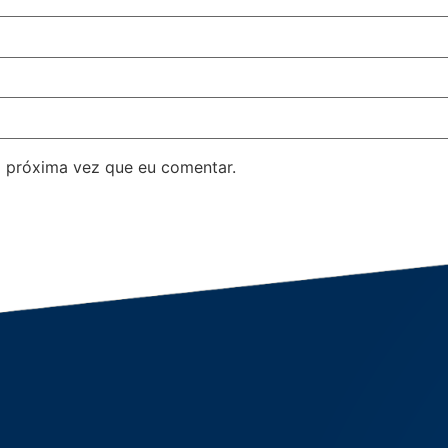
 próxima vez que eu comentar.