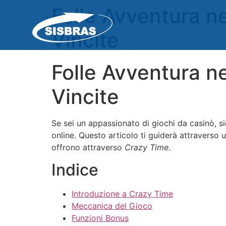
Folle Avventura n
Vincite
Folle Avventura n
Vincite
Se sei un appassionato di giochi da casinò, s
online. Questo articolo ti guiderà attraverso 
offrono attraverso
Crazy Time
.
Indice
Introduzione a Crazy Time
Meccanica del Gioco
Funzioni Bonus