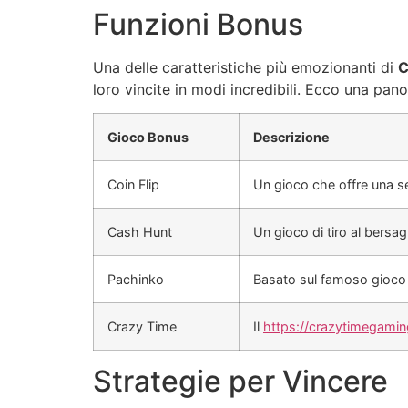
Funzioni Bonus
Una delle caratteristiche più emozionanti di
C
loro vincite in modi incredibili. Ecco una pan
Gioco Bonus
Descrizione
Coin Flip
Un gioco che offre una se
Cash Hunt
Un gioco di tiro al bersag
Pachinko
Basato sul famoso gioco 
Crazy Time
Il
https://crazytimegami
Strategie per Vincere