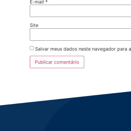
E-mail
*
Site
Salvar meus dados neste navegador para a