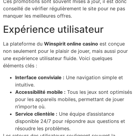
Ces promotions sont souvent mises à jour, il est donc
conseillé de vérifier régulièrement le site pour ne pas
manquer les meilleures offres.
Expérience utilisateur
La plateforme du
Winspirit online casino
est conçue
non seulement pour le plaisir de jouer, mais aussi pour
une expérience utilisateur fluide. Voici quelques
éléments clés :
Interface conviviale :
Une navigation simple et
intuitive.
Accessibilité mobile :
Tous les jeux sont optimisés
pour les appareils mobiles, permettant de jouer
n’importe où.
Service clientèle :
Une équipe d’assistance
disponible 24/7 pour répondre aux questions et
résoudre les problèmes.
Les retours des utilisateurs soulignent souvent la