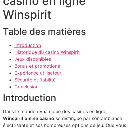
casino en ligne
Winspirit
Table des matières
Introduction
Historique du casino Winspirit
Jeux disponibles
Bonus et promotions
Expérience utilisateur
Sécurité et fiabilité
Conclusion
Introduction
Dans le monde dynamique des casinos en ligne,
Winspirit online casino
se distingue par son ambiance
électrisante et ses nombreuses options de jeu. Que vous