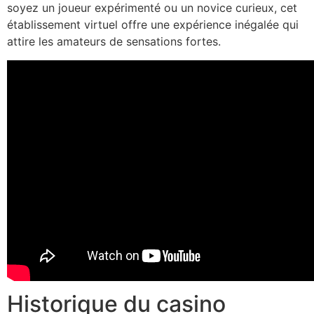
soyez un joueur expérimenté ou un novice curieux, cet
établissement virtuel offre une expérience inégalée qui
attire les amateurs de sensations fortes.
Historique du casino