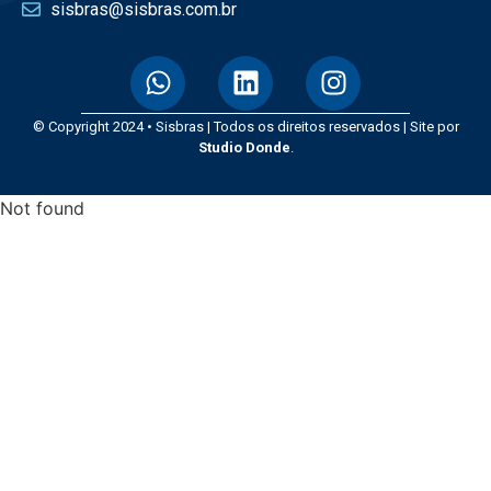
sisbras@sisbras.com.br
© Copyright 2024 • Sisbras | Todos os direitos reservados | Site por
Studio Donde
.
Not found