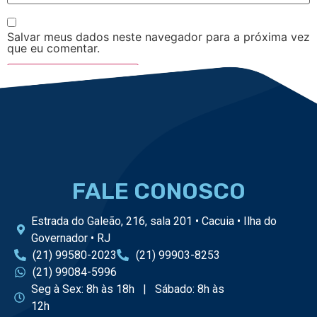
Salvar meus dados neste navegador para a próxima vez
que eu comentar.
FALE CONOSCO
Estrada do Galeão, 216, sala 201 • Cacuia • Ilha do
Governador • RJ
(21) 99580-2023
(21) 99903-8253
(21) 99084-5996
Seg à Sex: 8h às 18h | Sábado: 8h às
12h