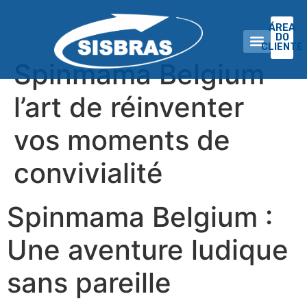
ÁREA
DO
CLIENTE
Spinmama Belgium
l’art de réinventer
vos moments de
convivialité
Spinmama Belgium :
Une aventure ludique
sans pareille