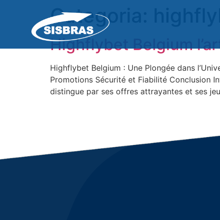
Categoria:
highfl
Highflybet Belgium l’ar
Highflybet Belgium : Une Plongée dans l’Univ
Promotions Sécurité et Fiabilité Conclusion 
distingue par ses offres attrayantes et ses je