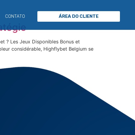
ÁREA DO CLIENTE
CONTATO
atégie
bet ? Les Jeux Disponibles Bonus et
pleur considérable, Highflybet Belgium se